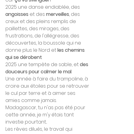
2025 une danse endiablée, des 
angoisses
 et des 
merveilles
, des 
creux et des pleins remplis de 
paillettes, des mirages, des 
frustrations, de l'allégresse, des 
découvertes, la boussole qui ne 
donne plus le Nord et 
les chemins 
qui se dérobent
.
2025 une tempête de sable, et 
des 
douceurs pour calmer le mal
.
Une année à faire du trampoline, à 
croire aux étoiles pour se retrouver 
le cul par terre et à aimer ses 
amie.s comme jamais. 
Madagascar, tu n'as pas été pour 
cette année, je m'y étais tant 
investie pourtant...
Les rêves dilués, le travail qui 