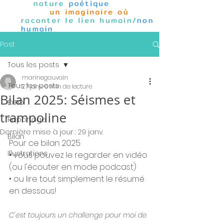
nature
poétique
un imaginaire où
raconter le lien humain/
non
humain
Post
Tous les posts
marinegauvain
Tous les posts
27 janv.
6 min de lecture
Bilan 2025: Séismes et
EXPO
trampoline
Reportage
Dernière mise à jour :
29 janv.
Bilan
Pour ce bilan 2025
Illustrations
• vous pouvez le regarder en vidéo 
(ou l'écouter en mode podcast)
• ou lire tout simplement le résumé 
en dessous!
C'est toujours un challenge pour moi de 