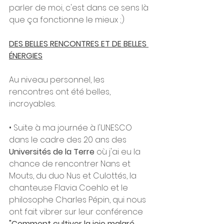
parler de moi, c'est dans ce sens là 
que ça fonctionne le mieux ;) 
DES BELLES RENCONTRES ET DE BELLES 
ÉNERGIES
Au niveau personnel, les 
rencontres ont été belles, 
incroyables.
• Suite à ma journée à l'UNESCO 
dans le cadre des 20 ans des 
Universités de la Terre
 où j'ai eu la 
chance de rencontrer Nans et 
Mouts, du duo Nus et Culottés, la 
chanteuse Flavia Coehlo et le 
philosophe Charles Pépin, qui nous 
ont fait vibrer sur leur conférence  
"Comment cultiver la joie malgré 