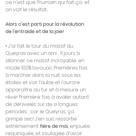
ce n'est que l'humain qui fait ça.... et 
on voit le résultat.... 
Alors c'est parti pour la révolution 
de l'entraide et de la joie!
• J'ai fait le tour du massif du 
Queyras avec un ami ; 11 jours à 
sillonner ce massif incroyable, en 
mode 100% bivouac. Premières fois 
à marcher dans la nuit, sous les 
étoiles et voir l'aube et l'aurore 
apparaître au fur et à mesure: un 
rêve! Première fois à avaler autant 
de dénivelés sur de si longues 
périodes ; car le Queyras, ça 
grimpe sec! J'en suis ressortie 
extrêmement 
fière de moi,
 enjouée, 
requinquée, et soulagée d'avoir 