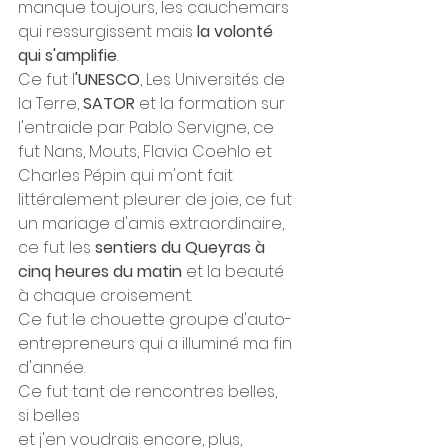
manque toujours, les cauchemars 
qui ressurgissent mais 
la volonté 
qui s'amplifie
. 
Ce fut l
'UNESCO
, Les Universités de 
la Terre, 
SATOR
 et la formation sur 
l'entraide par Pablo Servigne, ce 
fut Nans, Mouts, Flavia Coehlo et 
Charles Pépin qui m'ont fait 
littéralement pleurer de joie, ce fut 
un mariage d'amis extraordinaire, 
ce fut les 
sentiers du Queyras à 
cinq heures du matin 
et la beauté 
à chaque croisement. 
Ce fut le chouette groupe d'auto-
entrepreneurs qui a illuminé ma fin 
d'année. 
Ce fut tant de rencontres belles,
si belles
et j'en voudrais encore, plus, 