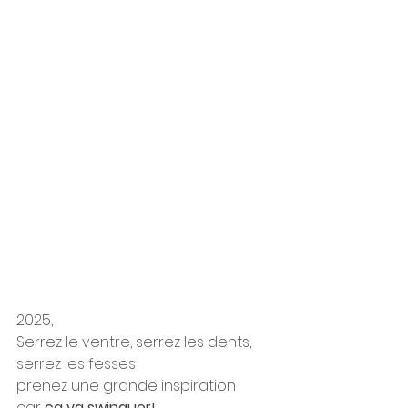
2025,
Serrez le ventre, serrez les dents, 
serrez les fesses
prenez une grande inspiration
car 
ça va swinguer!