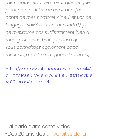
me montrer en vidéo- peur que ce que 
je raconte n'intéresse personne, j'ai 
honte de mes nombreux "heu" et tics de 
langage ("voilà", et "c'est chouette"!), je 
ne m'exprime pas suffisamment bien à 
mon goût... enfin bref... je pense que 
vous connaissez également cette 
musique, nous la partageons beaucoup!
https://video.wixstatic.com/video/ed441
d_1c1fb1a690fb4e33b59468538d15ca0e
/480p/mp4/file.mp4
J'ai parlé dans cette vidéo:
-Des 20 ans des 
Universités de la 