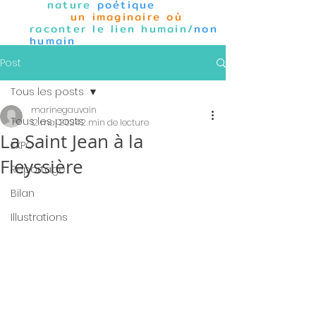
nature
poétique
un imaginaire où
raconter le lien humain/
non
humain
Post
Tous les posts
marinegauvain
Tous les posts
12 mai 2024
2 min de lecture
La Saint Jean à la
EXPO
Fleyssière
Reportage
Bilan
Illustrations