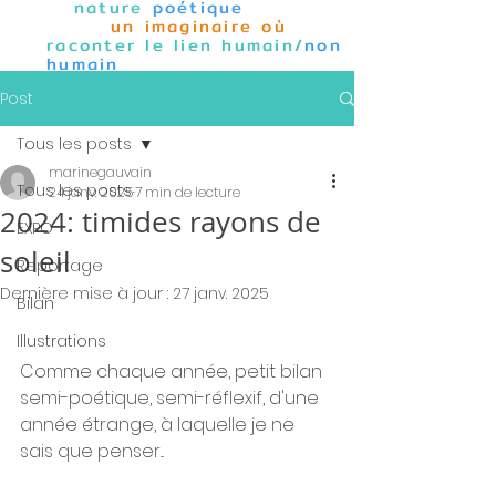
nature
poétique
un imaginaire où
raconter le lien humain/
non
humain
Post
Tous les posts
marinegauvain
Tous les posts
24 janv. 2025
7 min de lecture
2024: timides rayons de
EXPO
soleil
Reportage
Dernière mise à jour :
27 janv. 2025
Bilan
Illustrations
Comme chaque année, petit bilan 
semi-poétique, semi-réflexif, d'une 
année étrange, à laquelle je ne 
sais que penser...