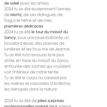
de soleil
 avec les ami.e.s.
2024 tu as été évidemment l'année 
de 
Moritz,
 de ses dialogues, de 
Fagus le hêtre et de mes 
premières dédicaces
. 
2024 tu as été 
le tour du massif du 
Sancy,
 sous une pluie battante, un 
brouillard épais, des averses de 
lumières et les fous rire de Jeanne. 
Tu as été mon bivouac le le plus 
drôle, en face du massif du Sancy, 
entourée des vaches qui voulaient 
voir l'intérieur de notre tente. 
Tu as été le corps nu caressé par  
les rivières et cascades d'Ardèche, 
les sténopés dans la nature. 
2024 tu as été de 
jolies surprises 
professionnelles malgré tout
, même 