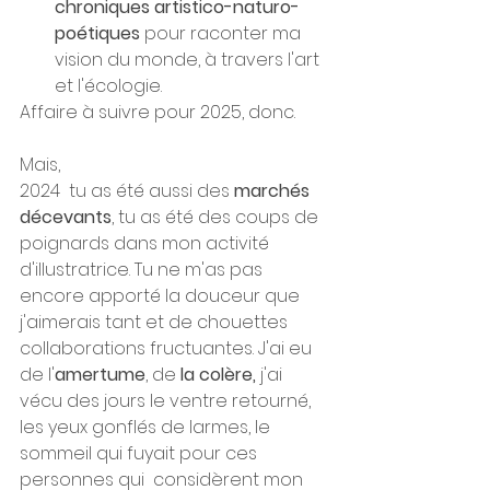
chroniques artistico-naturo-
poétiques
 pour raconter ma 
vision du monde, à travers l'art 
et l'écologie. 
Affaire à suivre pour 2025, donc.
Mais,
2024  tu as été aussi des 
marchés 
décevants
, tu as été des coups de 
poignards dans mon activité 
d'illustratrice. Tu ne m'as pas 
encore apporté la douceur que 
j'aimerais tant et de chouettes 
collaborations fructuantes. J'ai eu 
de l'
amertume
, de 
la colère,
 j'ai 
vécu des jours le ventre retourné, 
les yeux gonflés de larmes, le 
sommeil qui fuyait pour ces 
personnes qui  considèrent mon 