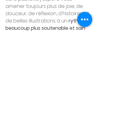
amener toujours plus de joie, de 
douceur, de réflexion, d'histoires et 
de belles illustrations à un
 rythme 
beaucoup plus soutenable et sain 
pour notre cerveau
. Je ne veux pas 
noyer votre boîte mail (qui, je 
pense, est suffisamment noyée 
comme ça par quinze mille 
newsletter de nombreux sites 
auxquels vous n'avez rien 
demandé)  mais je veux garder 
un 
lien de confiance et un lien durable
. 
Que chaque infolettre reçue soit 
un moment privilégié 
entre vous et 
moi.  Un moment qui vous fasse du 
bien, même deux, trois minutes.
DE QUOI PARLE T-ELLE?